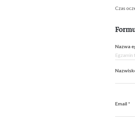
Czas ocze
Formu
Nazwa e
Nazwis
Email
*