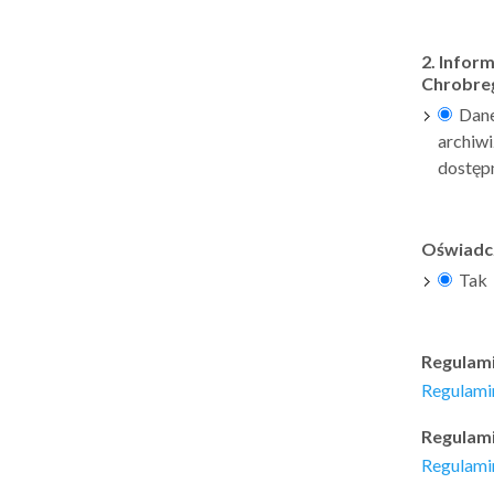
2. Infor
Chrobreg
Dane 
archiwi
dostęp
Oświadcz
Tak
Regulami
Regulamin
Regulam
Regulami