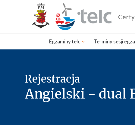
Certyf
Zamknij nawigację
Egzaminy telc
Terminy sesji egz
Rejestracja
Angielski - dual 