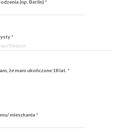
odzenia (np. Berlin)
*
zysty
*
m, że mam ukończone 18 lat.
*
mu/ mieszkania
*