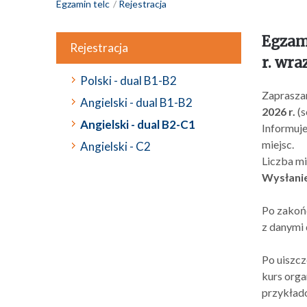
Egzamin telc
Rejestracja
Egzami
Rejestracja
r. wr
Polski - dual B1-B2
Zapraszam
Angielski - dual B1-B2
2026 r.
(
Angielski - dual B2-C1
Informuje
miejsc.
Angielski - C2
Liczba mi
Wysłanie
Po zakońc
z danymi 
Po uiszc
kurs orga
przykład