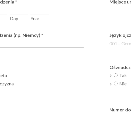
odzenia
*
Miejsce ur
Day
Year
dzenia (np. Niemcy)
*
Język ojc
Oświadcza
eta
Tak
zyzna
Nie
Numer do