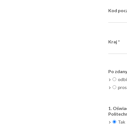
Kod poc
Kraj
*
Po zdany
odbi
prosz
1. Oświa
Politech
Tak