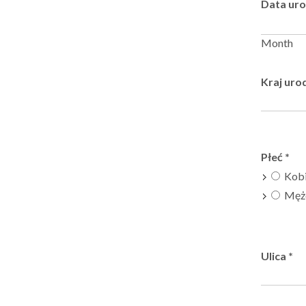
Data ur
Month
Kraj uro
Płeć
*
Kobi
Mężc
Ulica
*